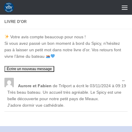
Skip to content
LIVRE D’OR
Votre avis compte beaucoup pour nous !
Si vous avez passé un bon moment à bord du Spicy, n’hésitez
pas à laisser un petit mot dans notre livre d’or. Vos retours font
vivre l’âme du bateau
Ouvr
...
cett
Aurore et Fabien
de
Trilport
a écrit le
03/11/2024
à
09:19
boît
Très beau bateau. Un accueil très agréable. Le Spicy est une
méta
belle découverte pour notre petit pays de Meaux.
J'adore dormir vue cathédrale.