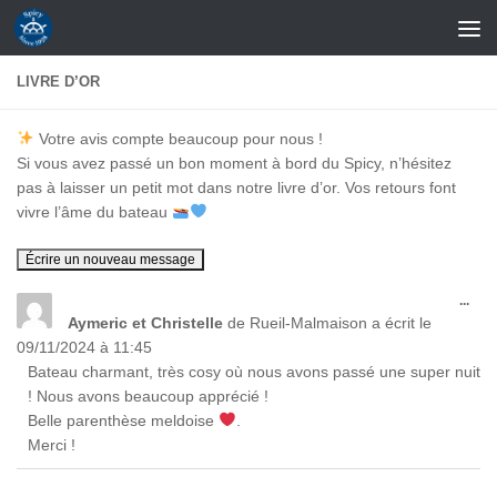
Skip to content
LIVRE D’OR
Votre avis compte beaucoup pour nous !
Si vous avez passé un bon moment à bord du Spicy, n’hésitez
pas à laisser un petit mot dans notre livre d’or. Vos retours font
vivre l’âme du bateau
Ouvr
...
cett
Aymeric et Christelle
de
Rueil-Malmaison
a écrit le
boît
09/11/2024
à
11:45
méta
Bateau charmant, très cosy où nous avons passé une super nuit
! Nous avons beaucoup apprécié !
Belle parenthèse meldoise
.
Merci !